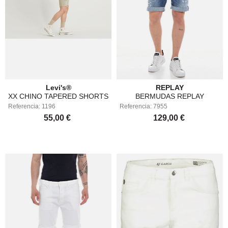
Levi's®
REPLAY
XX CHINO TAPERED SHORTS
BERMUDAS REPLAY
Referencia: 1196
LEVI'S®17202-0008
Referencia: 7955
MA981Q.000.141 416-9
55,00 €
129,00 €