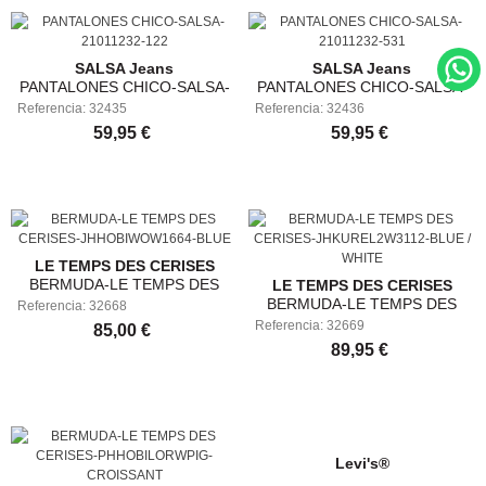
SALSA Jeans
SALSA Jeans
PANTALONES CHICO-SALSA-
PANTALONES CHICO-SALSA-
Referencia: 32435
21011232-122
Referencia: 32436
21011232-531
59,95 €
59,95 €
LE TEMPS DES CERISES
BERMUDA-LE TEMPS DES
LE TEMPS DES CERISES
BERMUDA-LE TEMPS DES
Referencia: 32668
CERISES-JHHOBIWOW1664-
Referencia: 32669
CERISES-JHKUREL2W3112-
85,00 €
BLUE
BLUE / WHITE
89,95 €
Levi's®