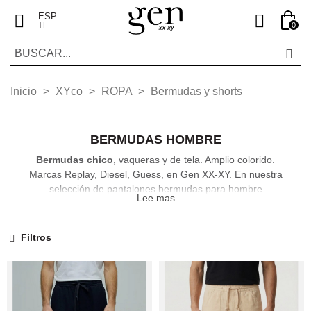
ESP
0
Inicio
>
XYco
>
ROPA
>
Bermudas y shorts
BERMUDAS HOMBRE
Bermudas chico
, vaqueras y de tela. Amplio colorido.
Marcas Replay, Diesel, Guess, en Gen XX-XY. En nuestra
selección de pantalones bermudas para hombre
Lee mas
encontrarás siempre las últimas tendencias que las
grandes marcas proponen cada temporada para esta
prenda tan veraniega. Tenemos bermudas vaqueras, de
Filtros
tela y una amplia gama de colorido para que encuentres
tu favorita. Esta temporada los diseños son mas
ajustados estilizando así la figura masculina y dotando a
tus looks de un aire más juvenil y menos recargado.