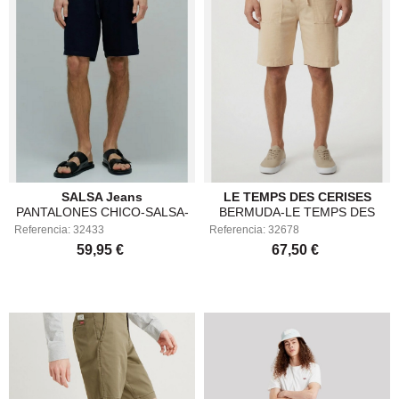
Bermudas para hombre
de las mejores marcas
SALSA Jeans
LE TEMPS DES CERISES
PANTALONES CHICO-SALSA-
BERMUDA-LE TEMPS DES
Referencia: 32433
21011231-830
Referencia: 32678
CERISES-PHCERDA00WPIG-
59,95 €
67,50 €
IVORY