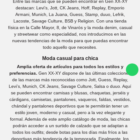
Entre las marcas que se pueden encontrar en Gen XX-XY
destacan: Levi’s, Jott, CK Jeans, Hoff, Replay, Emporio
Armani, Munich, La Juana, Guess, Stamp, duuo, Lefrik,
Lacoste, Savage Culture, BSB y Religion. Con una tienda
física en la Calle Mayor, 8, de Vinaròs y la moda denim, casual
y streetwear como especialidad, nos introducimos en las
nuevas tendencias de la moda para que puedas encontrar
todo aquello que necesites.
Moda casual para chica
Amplia oferta de artículos para todos los estilos y
preferencias.
Gen XX-XY dispone de las últimas colecciones
de las marcas más reconocidas como Jott, Guess, Replay,
Levi’s, Munich, CK Jeans, Savage Culture, Salsa o duuo. Aquí
se pueden encontrar camisas y blusas, chaquetas, jerséis y
cárdigans, camisetas, pantalones, vaqueros, faldas, vestidos,
chándal y pantalones deportivos que te permitirán tener un
estilo joven, moderno y casual, pero a la vez elegante y
formal. Además de este amplio catálogo de moda, las chicas
podrán acceder a un surtido de calzado que se adaptan a
todos los outfits; desde botas para los días más fríos a las
deportivas más tendencia de la temporada. Finalmente, los