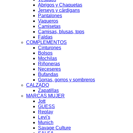
Abrigos y Chaquetas
Jerseys y cárdigans
Pantalones
Vaqueros
Camisetas
Camisas, blusas, tops
Faldas
COMPLEMENTOS
Cinturones
Bolsos
Mochilas
Riñoneras
Neceseres
Bufandas
Gorras, gorros y sombreros
CALZADO
Zapatillas
MARCAS MUJER
Jott
GUESS
Replay
Levi's
Munich
Savage Culture