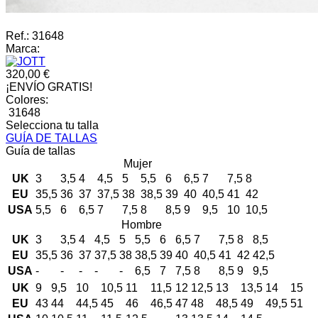
Ref.:
31648
Marca:
320,00 €
¡ENVÍO GRATIS!
Colores:
31648
Selecciona tu talla
GUÍA DE TALLAS
Guía de tallas
Mujer
UK
3
3,5
4
4,5
5
5,5
6
6,5
7
7,5
8
EU
35,5
36
37
37,5
38
38,5
39
40
40,5
41
42
USA
5,5
6
6,5
7
7,5
8
8,5
9
9,5
10
10,5
Hombre
UK
3
3,5
4
4,5
5
5,5
6
6,5
7
7,5
8
8,5
EU
35,5
36
37
37,5
38
38,5
39
40
40,5
41
42
42,5
USA
-
-
-
-
-
6,5
7
7,5
8
8,5
9
9,5
UK
9
9,5
10
10,5
11
11,5
12
12,5
13
13,5
14
15
EU
43
44
44,5
45
46
46,5
47
48
48,5
49
49,5
51