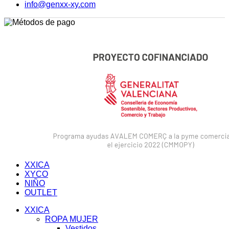
info@genxx-xy.com
XX
ICA
XY
CO
NIÑO
OUTLET
XX
ICA
ROPA MUJER
Vestidos