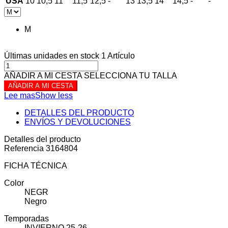
USA
10
10,5
11
11,5
12,5
-
13
13,5
14
14,5
-
-
M
Últimas unidades en stock
1 Artículo
AÑADIR A MI CESTA
SELECCIONA TU TALLA
AÑADIR A MI CESTA
Lee mas
Show less
DETALLES DEL PRODUCTO
ENVÍOS Y DEVOLUCIONES
Detalles del producto
Referencia
3164804
FICHA TÉCNICA
Color
NEGR
Negro
Temporadas
INVIERNO 25-26