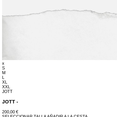
x
S
M
L
XL
XXL
JOTT
JOTT
-
200,00 €
SELECCIONAR TALLA
AÑADIR A LA CESTA