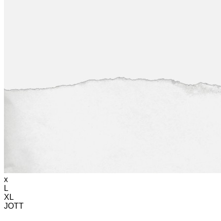
x
L
XL
JOTT